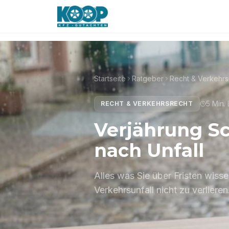
·
Jetzt erreichbar
Unfall gehabt?
Kostenlose B
Startseite
Ratgeber
Recht & Verkehrs
5 Min.
RECHT & VERKEHRSRECHT
Verjährung Sc
nach Unfall
Alles was Sie über Fristen wis
Verkehrsunfall nicht zu verlieren