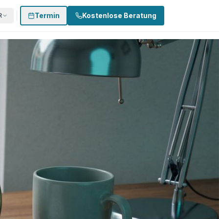
Termin
Kostenlose Beratung
R
 874 3002
0170 - 500 4022
Termin buchen