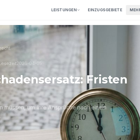
LEISTUNGEN
EINZUGSGEBIETE
MEH
eratung
·
0€ für Sie
02351 -
recht
Lesezeit
2026-04-05
hadensersatz: Fristen
sen müssen, um Ihre Ansprüche nach einem
.