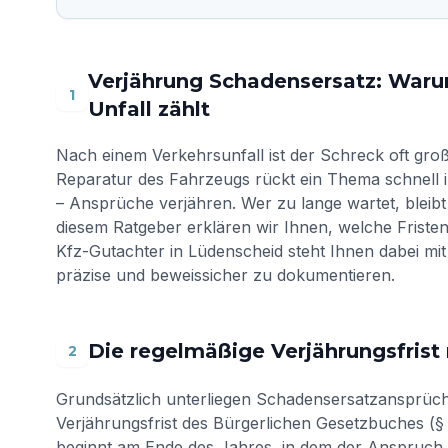
Verjährung Schadensersatz: Waru
1
Unfall zählt
Nach einem Verkehrsunfall ist der Schreck oft gro
Reparatur des Fahrzeugs rückt ein Thema schnell 
– Ansprüche verjähren. Wer zu lange wartet, bleibt 
diesem Ratgeber erklären wir Ihnen, welche Friste
Kfz-Gutachter in Lüdenscheid steht Ihnen dabei mit
präzise und beweissicher zu dokumentieren.
Die regelmäßige Verjährungsfris
2
Grundsätzlich unterliegen Schadensersatzansprüch
Verjährungsfrist des Bürgerlichen Gesetzbuches (§ 1
beginnt am Ende des Jahres, in dem der Anspruch 