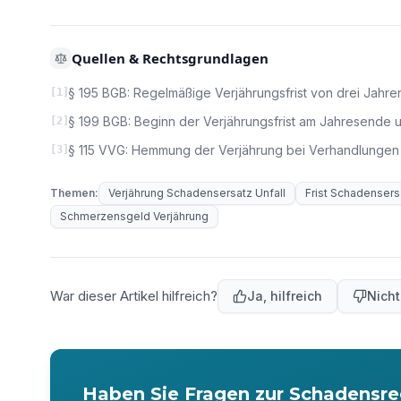
Quellen & Rechtsgrundlagen
§ 195 BGB: Regelmäßige Verjährungsfrist von drei Jahr
[
1
]
§ 199 BGB: Beginn der Verjährungsfrist am Jahresende
[
2
]
§ 115 VVG: Hemmung der Verjährung bei Verhandlungen m
[
3
]
Themen:
Verjährung Schadensersatz Unfall
Frist Schadensers
Schmerzensgeld Verjährung
War dieser Artikel hilfreich?
Ja, hilfreich
Nicht
Haben Sie Fragen zur Schadensre