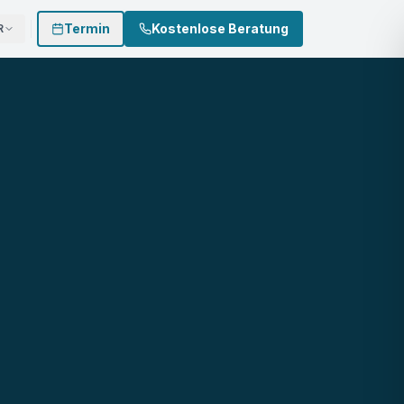
Termin
Kostenlose Beratung
R
 874 3002
0170 - 500 4022
Termin buchen