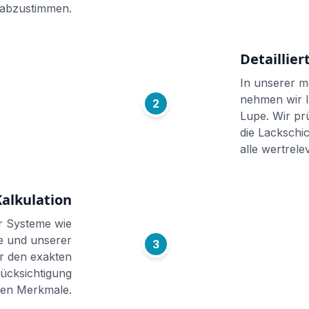
 abzustimmen.
Detaillie
In unserer 
nehmen wir I
2
Lupe. Wir pr
die Lackschi
alle wertrel
alkulation
r Systeme wie
 und unserer
3
r den exakten
ücksichtigung
llen Merkmale.