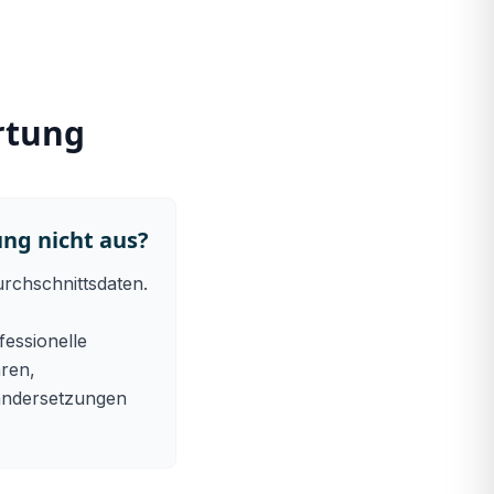
rtung
ng nicht aus?
urchschnittsdaten.
essionelle
aren,
nandersetzungen