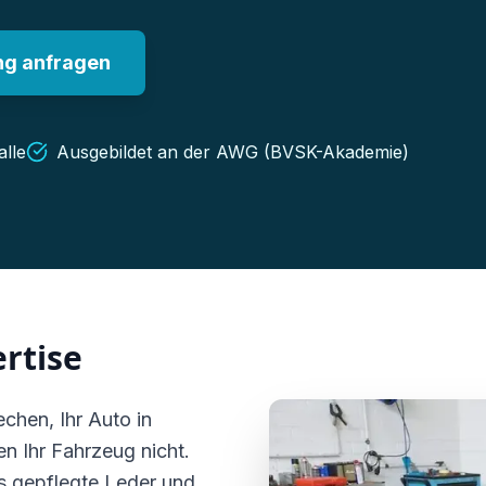
g anfragen
lle
Ausgebildet an der AWG (BVSK-Akademie)
rtise
echen, Ihr Auto in
 Ihr Fahrzeug nicht.
as gepflegte Leder und