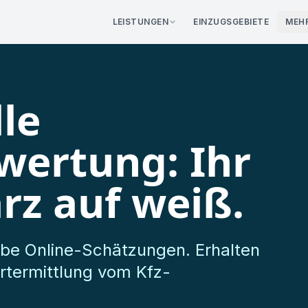
LEISTUNGEN
EINZUGSGEBIETE
MEH
eratung
·
0€ für Sie
02351 -
le
wertung: Ihr
rz auf weiß.
robe Online-Schätzungen. Erhalten
ertermittlung vom Kfz-