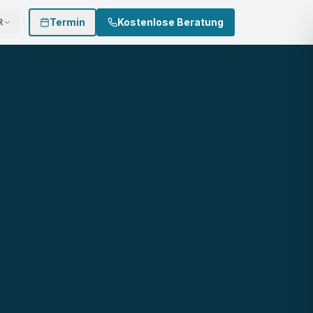
Termin
Kostenlose Beratung
R
 874 3002
0170 - 500 4022
Termin buchen