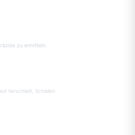
er
t?
äzise zu ermitteln.
auf Verschleiß, Schäden