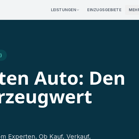
LEISTUNGEN
EINZUGSGEBIETE
MEH
eratung
·
0€ für Sie
02351 -
)
ten Auto: Den
rzeugwert
m Experten. Ob Kauf, Verkauf,