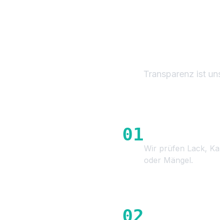
D
F
Transparenz ist un
01
Optische & Tec
Wir prüfen Lack, Ka
oder Mängel.
02
Prüfung der Hi