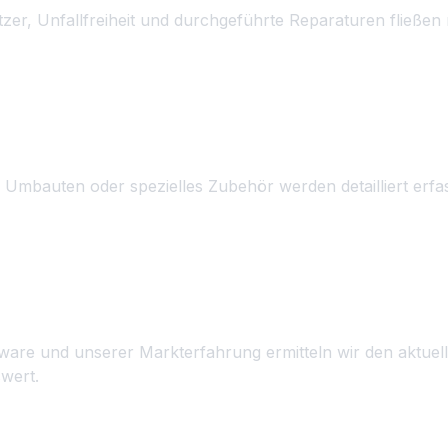
zer, Unfallfreiheit und durchgeführte Reparaturen fließen 
ng von Sonderausstattung
 Umbauten oder spezielles Zubehör werden detailliert erf
 Wertermittlung
ware und unserer Markterfahrung ermitteln wir den aktuel
wert.