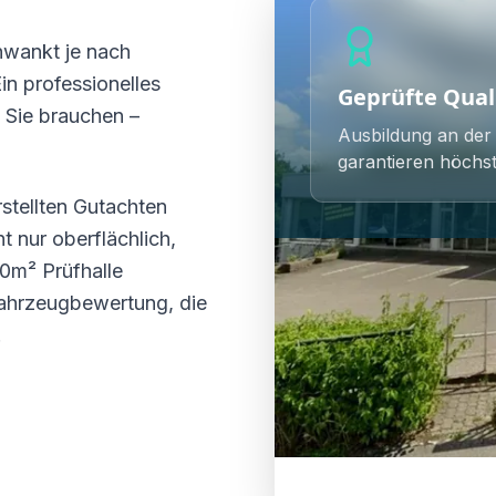
hwankt je nach
in professionelles
Geprüfte Qual
e Sie brauchen –
Ausbildung an der
garantieren höchst
stellten Gutachten
 nur oberflächlich,
0m² Prüfhalle
Fahrzeugbewertung, die
.