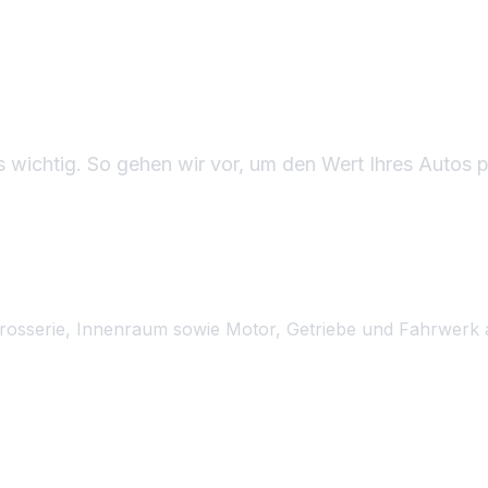
er Ablauf: Was wird bei d
ahrzeugbewertung geprüf
s wichtig. So gehen wir vor, um den Wert Ihres Autos pr
hnische Begutachtung
rosserie, Innenraum sowie Motor, Getriebe und Fahrwerk 
storie & Dokumente