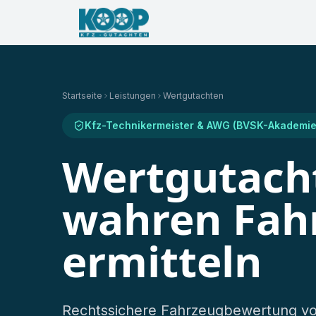
·
Jetzt erreichbar
Unfall gehabt?
Kostenlose B
Startseite
Leistungen
Wertgutachten
Kfz-Technikermeister & AWG (BVSK-Akademie
Wertgutach
wahren Fah
ermitteln
Rechtssichere Fahrzeugbewertung vo