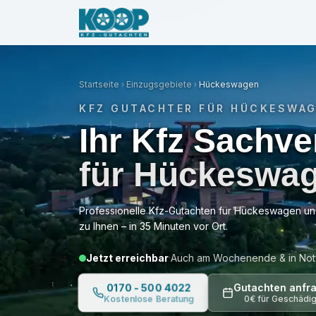
·
Jetzt erreichbar
Unfall gehabt?
Kostenlose B
Startseite
Einzugsgebiete
Hückeswagen
KFZ GUTACHTER FÜR
HÜCKESWA
Ihr Kfz
Sachve
für
Hückeswa
Professionelle Kfz-Gutachten für
Hückeswagen
un
zu Ihnen – in
35 Minuten
vor Ort.
Jetzt erreichbar
Auch am Wochenende & in Notf
·
0170 - 500 4022
Gutachten anfr
0€ für Geschädi
Kostenlose Beratung