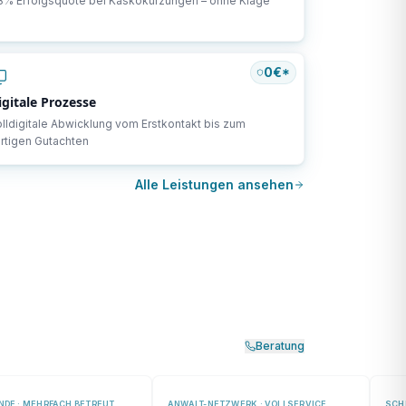
8% Erfolgsquote bei Kaskokürzungen – ohne Klage
0€*
igitale Prozesse
lldigitale Abwicklung vom Erstkontakt bis zum
rtigen Gutachten
Alle Leistungen ansehen
Beratung
DE · MEHRFACH BETREUT
ANWALT-NETZWERK · VOLLSERVICE
SCH