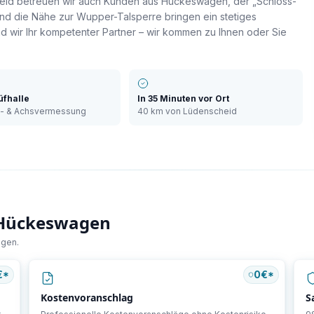
cheid betreuen wir auch Kunden aus Hückeswagen, der „Schloss-
und die Nähe zur Wupper-Talsperre bringen ein stetiges
d wir Ihr kompetenter Partner – wir kommen zu Ihnen oder Sie
üfhalle
In
35 Minuten
vor Ort
e- & Achsvermessung
40 km
von Lüdenscheid
Hückeswagen
agen
.
€*
0€*
Kostenvoranschlag
S