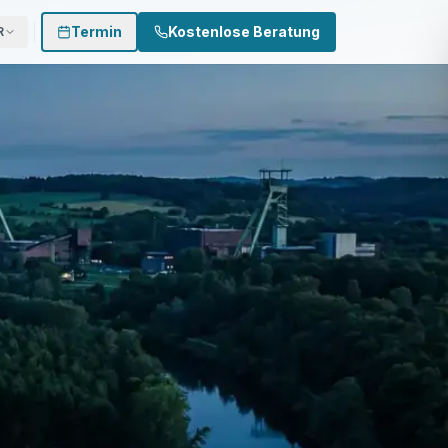
Termin
Kostenlose Beratung
R
 874 3002
0170 - 500 4022
Termin buchen
genauer hin.
adenanalyse durch erfahrene Kfz-