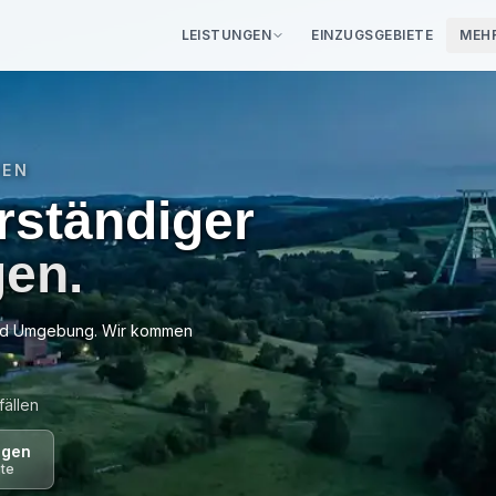
LEISTUNGEN
EINZUGSGEBIETE
MEH
eratung
·
0€ für Sie
02351 -
GEN
rständiger
Wir schauen 
gen
.
Professionelle Sch
Sachverständige
d Umgebung. Wir kommen
ällen
agen
gte