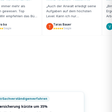
d immer mehr als
„
Auch der Anwalt erledigt seine
„
Bi
en gewesen. Top
Aufgaben auf dem höchsten
Erg
 Wir empfehlen das Büro
Level. Kann ich nur
Arb
iter!
“
weiterempfehlen!
“
und
a ba
Taras Bauer
Google
Google
Sachverständigenverfahren
ersicherung kürzte um 35%