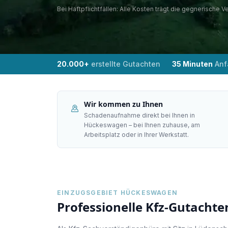
Bei Haftpflichtfällen: Alle Kosten trägt die gegnerische V
20.000+
erstellte Gutachten
35 Minuten
Anf
Wir kommen zu Ihnen
Schadenaufnahme direkt bei Ihnen in
Hückeswagen – bei Ihnen zuhause, am
Arbeitsplatz oder in Ihrer Werkstatt.
EINZUGSGEBIET
HÜCKESWAGEN
Professionelle Kfz-Gutachte