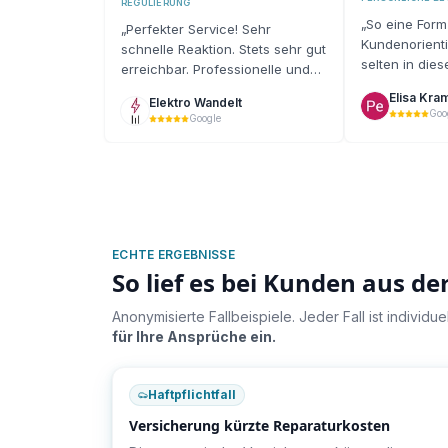
REGULIERUNG
„
So eine Form
„
Perfekter Service! Sehr
Kundenorient
schnelle Reaktion. Stets sehr gut
selten in die
erreichbar. Professionelle und
und habe es s
umfangreiche
Elisa Kra
Elektro Wandelt
wahrgenomm
Gutachtenerstellung.
“
Goo
Google
ECHTE ERGEBNISSE
So lief es bei Kunden aus de
Anonymisierte Fallbeispiele. Jeder Fall ist individ
für Ihre Ansprüche ein.
Haftpflichtfall
Versicherung kürzte Reparaturkosten