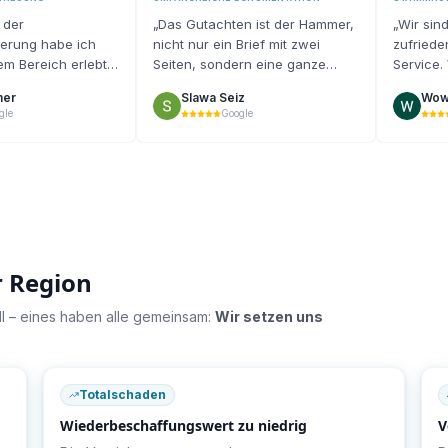
 der
„
Das Gutachten ist der Hammer,
„
Wir sin
ierung habe ich
nicht nur ein Brief mit zwei
zufried
sem Bereich erlebt
Seiten, sondern eine ganze
Service.
ehr positiv
Mappe wo alles erklärt und
gerne we
mer
Slawa Seiz
Wow
en.
“
erläutert wird.
“
gle
Google
r Region
uell – eines haben alle gemeinsam:
Wir setzen uns
Totalschaden
Wiederbeschaffungswert zu niedrig
V