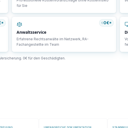
k
Professionelle Kostenvoranschläge ohne Kostenrisiko
9
für Sie
€*
0€*
Anwaltsservice
D
Erfahrene Rechtsanwälte im Netzwerk, RA-
Vo
Fachangestellte im Team
fe
e Versicherung. 0€ für den Geschädigten.
ETREUUNG
UMFANGREICHE DOKUMENTATION
STAMMKUN