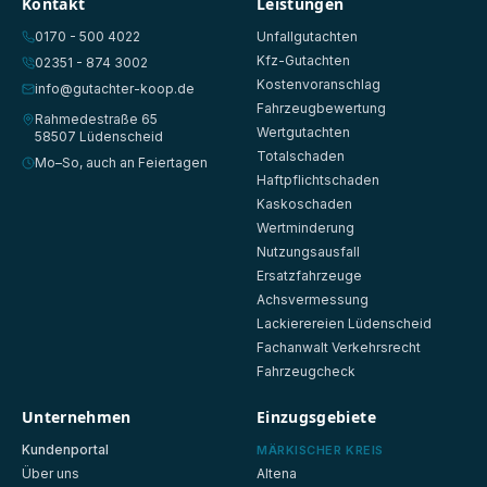
Kontakt
Leistungen
0170 - 500 4022
Unfallgutachten
Kfz-Gutachten
02351 - 874 3002
Kostenvoranschlag
info@gutachter-koop.de
Fahrzeugbewertung
Rahmedestraße 65
Wertgutachten
58507 Lüdenscheid
Totalschaden
Mo–So, auch an Feiertagen
Haftpflichtschaden
Kaskoschaden
Wertminderung
Nutzungsausfall
Ersatzfahrzeuge
Achsvermessung
Lackierereien Lüdenscheid
Fachanwalt Verkehrsrecht
Fahrzeugcheck
Unternehmen
Einzugsgebiete
Kundenportal
MÄRKISCHER KREIS
Über uns
Altena