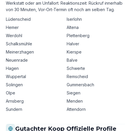
Werkstatt oder am Unfallort. Reaktionszeit: Rückruf innerhalb
von 30 Minuten, Vor-Ort-Termin oft noch am selben Tag.
Lüdenscheid
Iserlohn
Hemer
Altena
Werdohl
Plettenberg
Schalksmühle
Halver
Meinerzhagen
Kierspe
Neuenrade
Balve
Hagen
Schwerte
Wuppertal
Remscheid
Solingen
Gummersbach
Olpe
Siegen
Arnsberg
Menden
Sundern
Attendorn
Gutachter Koop Offizielle Profile