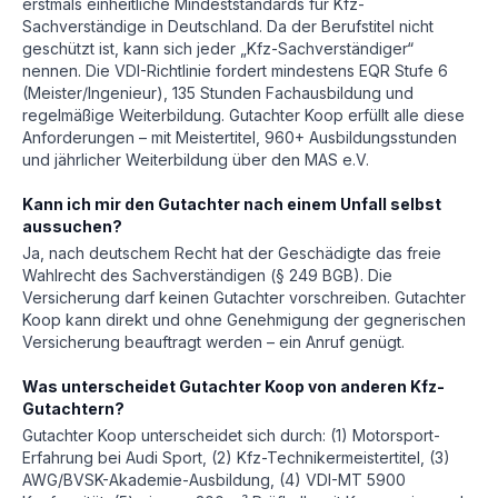
erstmals einheitliche Mindeststandards für Kfz-
Sachverständige in Deutschland. Da der Berufstitel nicht
geschützt ist, kann sich jeder „Kfz-Sachverständiger“
nennen. Die VDI-Richtlinie fordert mindestens EQR Stufe 6
(Meister/Ingenieur), 135 Stunden Fachausbildung und
regelmäßige Weiterbildung. Gutachter Koop erfüllt alle diese
Anforderungen – mit Meistertitel, 960+ Ausbildungsstunden
und jährlicher Weiterbildung über den MAS e.V.
Kann ich mir den Gutachter nach einem Unfall selbst
aussuchen?
Ja, nach deutschem Recht hat der Geschädigte das freie
Wahlrecht des Sachverständigen (§ 249 BGB). Die
Versicherung darf keinen Gutachter vorschreiben. Gutachter
Koop kann direkt und ohne Genehmigung der gegnerischen
Versicherung beauftragt werden – ein Anruf genügt.
Was unterscheidet Gutachter Koop von anderen Kfz-
Gutachtern?
Gutachter Koop unterscheidet sich durch: (1) Motorsport-
Erfahrung bei Audi Sport, (2) Kfz-Technikermeistertitel, (3)
AWG/BVSK-Akademie-Ausbildung, (4) VDI-MT 5900