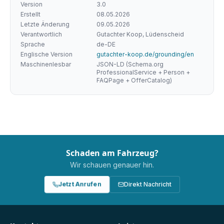
Version
3.0
Erstellt
08.05.2026
Letzte Änderung
09.05.2026
Verantwortlich
Gutachter Koop, Lüdenscheid
Sprache
de-DE
Englische Version
gutachter-koop.de/grounding/en
Maschinenlesbar
JSON-LD (Schema.org
ProfessionalService + Person +
FAQPage + OfferCatalog)
Schaden am Fahrzeug?
Wir schauen genauer hin.
Jetzt Anrufen
Direkt Nachricht