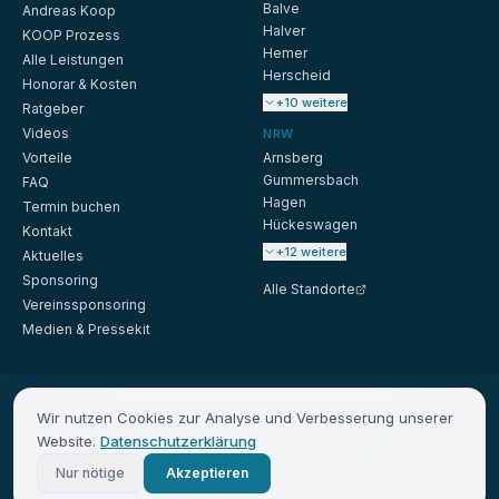
Balve
Andreas Koop
Halver
KOOP Prozess
Hemer
Alle Leistungen
Herscheid
Honorar & Kosten
+10 weitere
Ratgeber
Videos
NRW
Vorteile
Arnsberg
Gummersbach
FAQ
Hagen
Termin buchen
Hückeswagen
Kontakt
+12 weitere
Aktuelles
Sponsoring
Alle Standorte
Vereinssponsoring
Medien & Pressekit
©
2026
Kfz Sachverständigenbüro Koop
Vorteile
·
Wertminderung
·
Impressum
·
Datenschutz
·
Sitemap
·
Grounding
Wir nutzen Cookies zur Analyse und Verbesserung unserer
5.0
·
über 500
Bewertungen
Website.
Datenschutzerklärung
Nur nötige
Akzeptieren