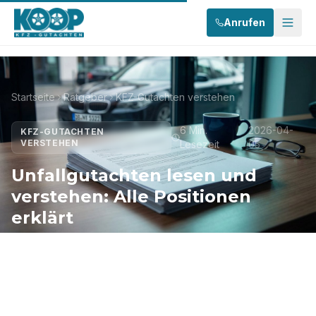
Anrufen
Startseite
Ratgeber
KFZ-Gutachten verstehen
6 Min.
2026-04-
KFZ-GUTACHTEN
VERSTEHEN
Lesezeit
05
Unfallgutachten lesen und
verstehen: Alle Positionen
erklärt
Ein Unfallgutachten ist komplex, aber mit dem
richtigen Wissen verstehen Sie jede Position und
sichern Ihre Ansprüche.