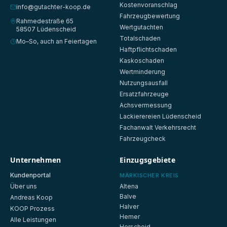
Kostenvoranschlag
info@gutachter-koop.de
Fahrzeugbewertung
Rahmedestraße 65
Wertgutachten
58507 Lüdenscheid
Totalschaden
Mo–So, auch an Feiertagen
Haftpflichtschaden
Kaskoschaden
Wertminderung
Nutzungsausfall
Ersatzfahrzeuge
Achsvermessung
Lackierereien Lüdenscheid
Fachanwalt Verkehrsrecht
Fahrzeugcheck
Unternehmen
Einzugsgebiete
Kundenportal
MÄRKISCHER KREIS
Über uns
Altena
Balve
Andreas Koop
Halver
KOOP Prozess
Hemer
Alle Leistungen
Herscheid