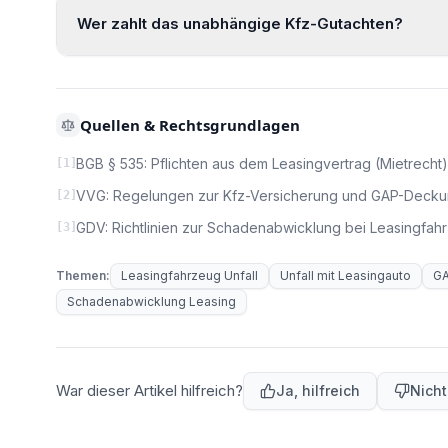
Wer zahlt das unabhängige Kfz-Gutachten?
Quellen & Rechtsgrundlagen
BGB § 535: Pflichten aus dem Leasingvertrag (Mietrecht)
[
1
]
VVG: Regelungen zur Kfz-Versicherung und GAP-Deck
[
2
]
GDV: Richtlinien zur Schadenabwicklung bei Leasingfa
[
3
]
Themen:
Leasingfahrzeug Unfall
Unfall mit Leasingauto
G
Schadenabwicklung Leasing
War dieser Artikel hilfreich?
Ja, hilfreich
Nicht