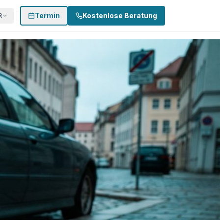
Termin
Kostenlose Beratung
R
 874 3002
0170 - 500 4022
Termin buchen