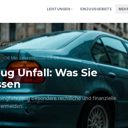
LEISTUNGEN
EINZUGSGEBIETE
MEH
eratung
·
0€ für Sie
02351 -
Spezialthemen & Fahrzeugtypen
6 Min.
Lesezeit
2026-04-05
N
ug Unfall: Was Sie
ssen
ingfahrzeug besondere rechtliche und finanzielle
 vermeiden.