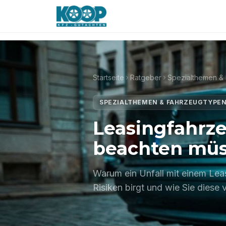
·
Jetzt erreichbar
Unfall gehabt?
Kostenlose B
Startseite
Ratgeber
SPEZIALTHEMEN & FAHRZEUGTYPE
Leasingfahrze
beachten mü
Warum ein Unfall mit einem Leas
Risiken birgt und wie Sie diese