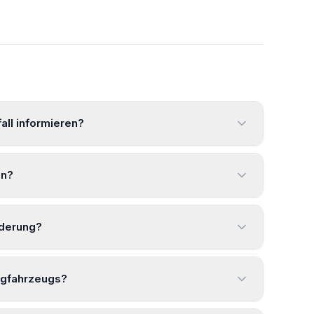
all informieren?
en?
nderung?
ngfahrzeugs?