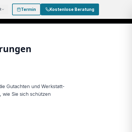
Termin
Kostenlose Beratung
R
 874 3002
0170 - 500 4022
Termin buchen
erungen
die Gutachten und Werkstatt-
 wie Sie sich schützen