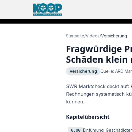
·
Jetzt erreichbar
Unfall gehabt?
Kostenlose B
Startseite
/
Videos
/
Versicherung
Fragwürdige P
Schäden klein
Versicherung
Quelle:
ARD Mar
SWR Marktcheck deckt auf: Kf
Rechnungen systematisch kürz
können.
Kapitelübersicht
Einführung: Geschädigter
0:00