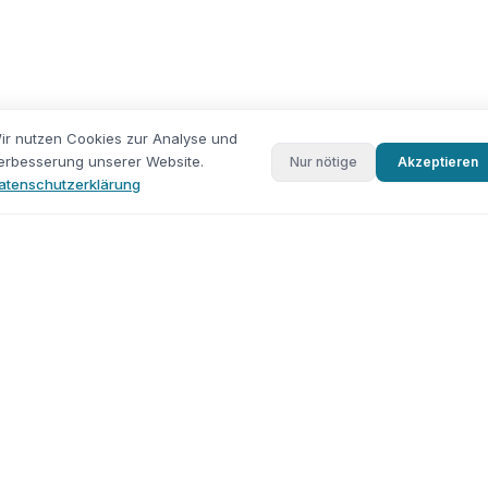
ir nutzen Cookies zur Analyse und
erbesserung unserer Website.
Nur nötige
Akzeptieren
atenschutzerklärung
Schaden am Fahrzeug?
Wir schauen genauer hin.
Jetzt Anrufen
Direkt Nachricht
ungen
Unternehmen
utachten
Kundenportal