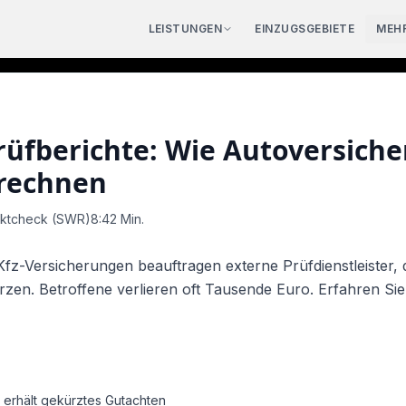
LEISTUNGEN
EINZUGSGEBIETE
MEH
eratung
·
0€ für Sie
02351 -
rüfberichte: Wie Autoversich
 rechnen
ktcheck (SWR)
8:42
Min.
z-Versicherungen beauftragen externe Prüfdienstleister, 
en. Betroffene verlieren oft Tausende Euro. Erfahren Sie,
 erhält gekürztes Gutachten