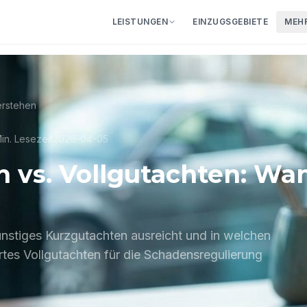
LEISTUNGEN
EINZUGSGEBIETE
MEH
eratung
·
0€ für Sie
02351 -
erstehen
in.
Lesezeit
2026-04-05
 vs. Vollgutachten: Wa
ünstiges Kurzgutachten ausreicht und in welchen
ertes Vollgutachten für die Schadensregulierung