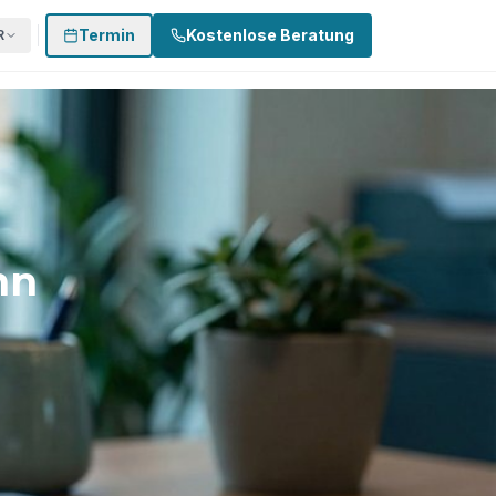
Termin
Kostenlose Beratung
R
 874 3002
0170 - 500 4022
Termin buchen
nn