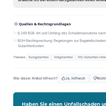
Quellen & Rechtsgrundlagen
§ 249 BGB: Art und Umfang des Schadensersatzes nach 
[
1
]
BGH-Rechtsprechung: Regelungen zur Bagatellschadengr
[
2
]
Gutachterkosten.
Themen:
Kurzgutachten
Vollgutachten
Kfz-Gutachten Unte
War dieser Artikel hilfreich?
Ja, hilfreich
Nicht
Haben Sie einen Unfallschaden un