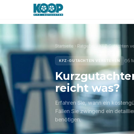
·
Jetzt erreichbar
Unfall gehabt?
Kostenlose B
Startseite
Ratgeber
KFZ-Gutachten v
5 M
KFZ-GUTACHTEN VERSTEHEN
Kurzgutachten
reicht was?
Erfahren Sie, wann ein kosteng
Fällen Sie zwingend ein detailli
benötigen.