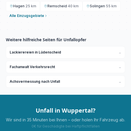
Hagen
·
25 km
Remscheid
·
40 km
Solingen
·
55 km
Alle Einzugsgebiete
Weitere hilfreiche Seiten für Unfallopfer
Lackierereien in Lüdenscheid
→
Fachanwalt Verkehrsrecht
→
Achsvermessung nach Unfall
→
Unfall in
Wuppertal
?
Wir sind in
35 Minuten
bei Ihnen – oder holen Ihr Fahrzeug ab.
0€ für Geschädigte bei Haftpflichtfällen