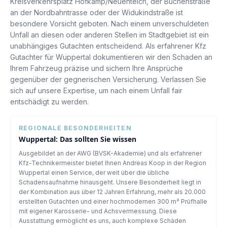
Kreisverkehrsplatz Hofkamp/Neuenteich, der Buchenstraße
an der Nordbahntrasse oder der Widukindstraße ist
besondere Vorsicht geboten. Nach einem unverschuldeten
Unfall an diesen oder anderen Stellen im Stadtgebiet ist ein
unabhängiges Gutachten entscheidend. Als erfahrener Kfz
Gutachter für Wuppertal dokumentieren wir den Schaden an
Ihrem Fahrzeug präzise und sichern Ihre Ansprüche
gegenüber der gegnerischen Versicherung. Verlassen Sie
sich auf unsere Expertise, um nach einem Unfall fair
entschädigt zu werden.
REGIONALE BESONDERHEITEN
Wuppertal
: Das sollten Sie wissen
Ausgebildet an der AWG (BVSK-Akademie) und als erfahrener
Kfz-Technikermeister bietet Ihnen Andreas Koop in der Region
Wuppertal einen Service, der weit über die übliche
Schadensaufnahme hinausgeht. Unsere Besonderheit liegt in
der Kombination aus über 12 Jahren Erfahrung, mehr als 20.000
erstellten Gutachten und einer hochmodernen 300 m² Prüfhalle
mit eigener Karosserie- und Achsvermessung. Diese
Ausstattung ermöglicht es uns, auch komplexe Schäden