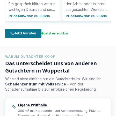
Erstgespräch klären wir alle
der Arbeit oder in Ihrer
wichtigen Details rund um
ausgesuchten Werkstatt.
den Schaden an Ihrem
Sobald alle Details
Ihr Zeitaufwand:
ca. 30 Min
Ihr Zeitaufwand:
ca. 20 Min
Fahrzeug. Erzählen Sie
besprochen sind, nimmt
unserem Expertenteam von
unser Team den Schaden
den Umständen, zeigen Sie
präzise auf. Dabei nutzen wir
Jetzt Anrufen
Jetzt erreichbar
uns die betroffenen
modernste Technologie und
Bereiche und informieren Sie
bewährte Methoden, um
uns über Ihre Erwartungen
sicherzustellen, dass nichts
und Wünsche.
übersehen wird.
WARUM GUTACHTER KOOP
Das unterscheidet uns von anderen
Gutachtern in
Wuppertal
Wir sind nicht einfach nur ein Gutachterbüro. Wir sind Ihr
Schadenzentrum mit Vollservice
– von der
Schadenaufnahme bis zur erfolgreichen Regulierung.
Eigene Prüfhalle
300 m² mit Karosserie- und Achsvermessung. Präzise
Ergebnisse, die vor Gericht und gegenüber