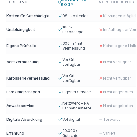
LEISTUNG
VERSICHERUNGS
KOOP
Kosten für Geschädigte
0€ – kostenlos
Kürzungen möglic
100%
Unabhängigkeit
Im Auftrag der Ver
unabhängig
300 m² mit
Eigene Prüfhalle
Keine eigene Hall
Vermessung
Vor Ort
Achsvermessung
Nicht verfügbar
verfügbar
Vor Ort
Karosserievermessung
Nicht verfügbar
verfügbar
Fahrzeugtransport
Eigener Service
Nicht angeboten
Netzwerk + RA-
Anwaltsservice
Nicht angeboten
Fachangestellte
Digitale Abwicklung
Volldigital
Teilweise
20.000+
Erfahrung
Variiert
Gutachten