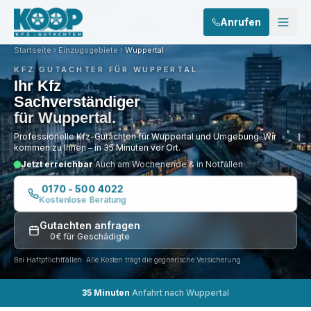
Anrufen
Startseite
Einzugsgebiete
Wuppertal
KFZ GUTACHTER FÜR
WUPPERTAL
Ihr Kfz
Sachverständiger
für
Wuppertal
.
Professionelle Kfz-Gutachten für
Wuppertal
und Umgebung. Wir
kommen zu Ihnen – in
35 Minuten
vor Ort.
Jetzt erreichbar
·
Auch am Wochenende & in Notfällen
0170 - 500 4022
Kostenlose Beratung
Gutachten anfragen
0€ für Geschädigte
Wir schauen genauer hin.
Bei Haftpflichtfällen: Alle Kosten trägt die gegnerische Versicherung.
Professionelle Schadenanalyse durch erfahrene Kfz-Sachverständige
35 Minuten
Anfahrt nach Wuppertal