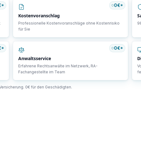
€*
0€*
Kostenvoranschlag
S
k
Professionelle Kostenvoranschläge ohne Kostenrisiko
9
für Sie
€*
0€*
Anwaltsservice
D
Erfahrene Rechtsanwälte im Netzwerk, RA-
Vo
Fachangestellte im Team
fe
e Versicherung. 0€ für den Geschädigten.