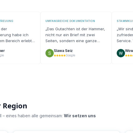
ETREUUNG
UMFANGREICHE DOKUMENTATION
STAMMKUN
 der
„
Das Gutachten ist der Hammer,
„
Wir sin
ierung habe ich
nicht nur ein Brief mit zwei
zufried
sem Bereich erlebt
Seiten, sondern eine ganze
Service.
ehr positiv
Mappe wo alles erklärt und
gerne we
mer
Slawa Seiz
Wow
en.
“
erläutert wird.
“
gle
Google
r Region
uell – eines haben alle gemeinsam:
Wir setzen uns