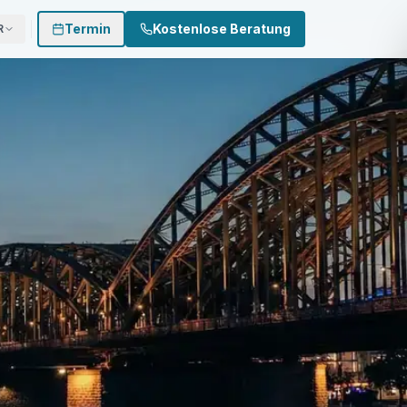
Termin
Kostenlose Beratung
R
 874 3002
0170 - 500 4022
Termin buchen
genauer hin.
adenanalyse durch erfahrene Kfz-