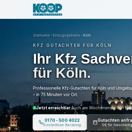
·
Jetzt erreichbar
Unfall gehabt?
Kostenlose B
Startseite
Einzugsgebiete
Köln
KFZ GUTACHTER FÜR
KÖLN
Ihr Kfz
Sachve
für
Köln
.
Professionelle Kfz-Gutachten für
Köln
und Umgebun
– in
75 Minuten
vor Ort.
Jetzt erreichbar
Auch am Wochenende & in Notf
·
0170 - 500 4022
Gutachten anfr
0€ für Geschädi
Kostenlose Beratung