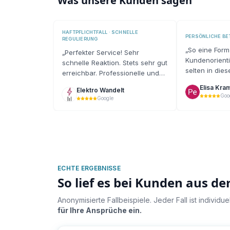
Was unsere Kunden sagen
HAFTPFLICHTFALL · SCHNELLE
PERSÖNLICHE B
REGULIERUNG
„
So eine Form
„
Perfekter Service! Sehr
Kundenorient
schnelle Reaktion. Stets sehr gut
selten in die
erreichbar. Professionelle und
und habe es s
umfangreiche
Elisa Kra
Elektro Wandelt
wahrgenomm
Gutachtenerstellung.
“
Goo
Google
ECHTE ERGEBNISSE
So lief es bei Kunden aus de
Anonymisierte Fallbeispiele. Jeder Fall ist individ
für Ihre Ansprüche ein.