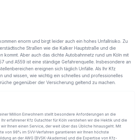
ufkommen enorm und birgt leider auch ein hohes Unfallrisiko. Zu
rstädtische Straßen wie die Kalker Hauptstraße und die
nen kommt. Aber auch das dichte Autobahnnetz rund um Köln mit
7 und A559 ist eine ständige Gefahrenquelle. Insbesondere an
llenbereichen ereignen sich täglich Unfälle. Als Ihr Kfz
n und wissen, wie wichtig ein schnelles und professionelles
sprüche gegenüber der Versicherung geltend zu machen.
 einer Million Einwohnern stellt besondere Anforderungen an die
 Ihr erfahrener Kfz Gutachter für Köln verstehen wir die Hektik und die
ir Ihnen einen Service, der weit über das Übliche hinausgeht. Mit
ote von 98% im SVV-Verfahren garantieren wir Ihnen höchste
bildung an der AWG (BVSK-Akademie) und die Expertise von Kfz-