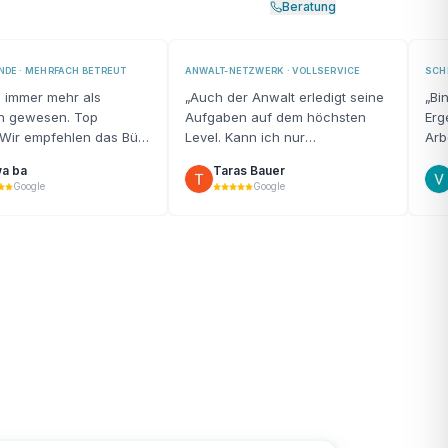
Beratung
DE · MEHRFACH BETREUT
ANWALT-NETZWERK · VOLLSERVICE
SCH
d immer mehr als
„
Auch der Anwalt erledigt seine
„
Bi
en gewesen. Top
Aufgaben auf dem höchsten
Erg
 Wir empfehlen das Büro
Level. Kann ich nur
Arb
iter!
“
weiterempfehlen!
“
und
a ba
Taras Bauer
Google
Google