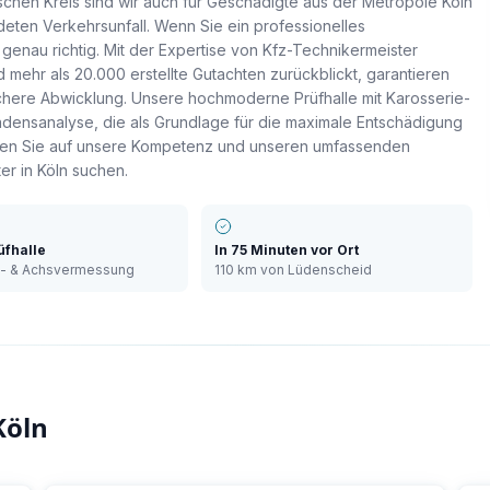
chen Kreis sind wir auch für Geschädigte aus der Metropole Köln
eten Verkehrsunfall. Wenn Sie ein professionelles
 genau richtig. Mit der Expertise von Kfz-Technikermeister
 mehr als 20.000 erstellte Gutachten zurückblickt, garantieren
ichere Abwicklung. Unsere hochmoderne Prüfhalle mit Karosserie-
densanalyse, die als Grundlage für die maximale Entschädigung
auen Sie auf unsere Kompetenz und unseren umfassenden
er in Köln suchen.
üfhalle
In
75 Minuten
vor Ort
e- & Achsvermessung
110 km
von Lüdenscheid
Köln