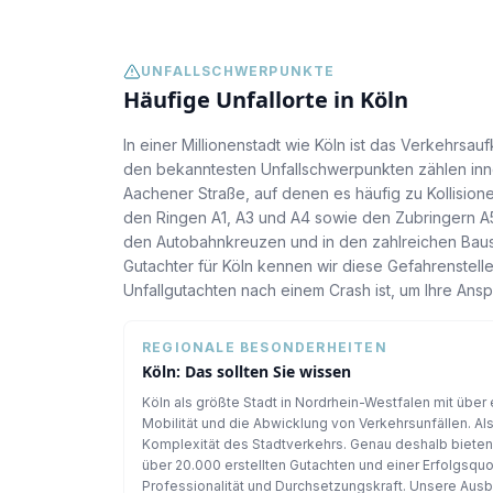
UNFALLSCHWERPUNKTE
Häufige Unfallorte in
Köln
In einer Millionenstadt wie Köln ist das Verkehrsa
den bekanntesten Unfallschwerpunkten zählen inne
Aachener Straße, auf denen es häufig zu Kollisio
den Ringen A1, A3 und A4 sowie den Zubringern A5
den Autobahnkreuzen und in den zahlreichen Bauste
Gutachter für Köln kennen wir diese Gefahrenstelle
Unfallgutachten nach einem Crash ist, um Ihre An
REGIONALE BESONDERHEITEN
Köln
: Das sollten Sie wissen
Köln als größte Stadt in Nordrhein-Westfalen mit über
Mobilität und die Abwicklung von Verkehrsunfällen. Als
Komplexität des Stadtverkehrs. Genau deshalb bieten w
über 20.000 erstellten Gutachten und einer Erfolgsqu
Professionalität und Durchsetzungskraft. Unsere Aus