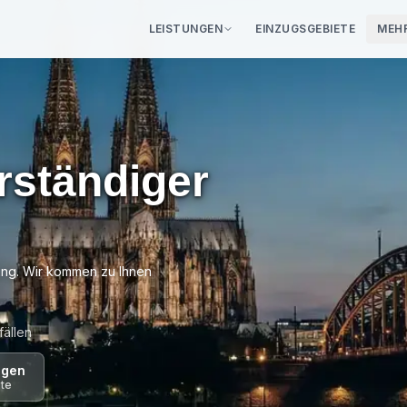
LEISTUNGEN
EINZUGSGEBIETE
MEH
eratung
·
0€ für Sie
02351 -
rständiger
Wir schauen 
Professionelle Sch
Sachverständige
g. Wir kommen zu Ihnen
ällen
agen
gte