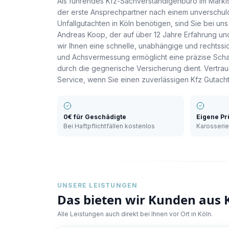
Als führendes Kfz-Sachverständigenbüro im Märkis
der erste Ansprechpartner nach einem unverschuld
Unfallgutachten in Köln benötigen, sind Sie bei uns
Andreas Koop, der auf über 12 Jahre Erfahrung und
wir Ihnen eine schnelle, unabhängige und rechtss
und Achsvermessung ermöglicht eine präzise Scha
durch die gegnerische Versicherung dient. Vertr
Service, wenn Sie einen zuverlässigen Kfz Gutacht
0€ für Geschädigte
Eigene Pr
Bei Haftpflichtfällen kostenlos
Karosseri
UNSERE LEISTUNGEN
Das bieten wir Kunden aus
Alle Leistungen auch direkt bei Ihnen vor Ort in
Köln
.