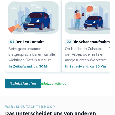
Der Erstkontakt
Die Schadenaufnahme
01
02
Beim gemeinsamen
Ob bei Ihnen Zuhause, auf
Erstgespräch klären wir alle
der Arbeit oder in Ihrer
wichtigen Details rund um
ausgesuchten Werkstatt.
den Schaden an Ihrem
Sobald alle Details
Ihr Zeitaufwand:
ca. 30 Min
Ihr Zeitaufwand:
ca. 20 Min
Fahrzeug. Erzählen Sie
besprochen sind, nimmt
unserem Expertenteam von
unser Team den Schaden
den Umständen, zeigen Sie
präzise auf. Dabei nutzen wir
Jetzt Anrufen
Jetzt erreichbar
uns die betroffenen
modernste Technologie und
Bereiche und informieren Sie
bewährte Methoden, um
uns über Ihre Erwartungen
sicherzustellen, dass nichts
und Wünsche.
übersehen wird.
WARUM GUTACHTER KOOP
Das unterscheidet uns von anderen