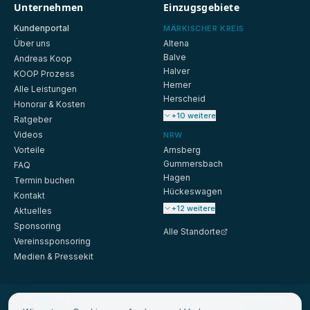
Unternehmen
Einzugsgebiete
Kundenportal
MÄRKISCHER KREIS
Über uns
Altena
Balve
Andreas Koop
Halver
KOOP Prozess
Hemer
Alle Leistungen
Herscheid
Honorar & Kosten
+10 weitere
Ratgeber
Videos
NRW
Vorteile
Arnsberg
Gummersbach
FAQ
Hagen
Termin buchen
Hückeswagen
Kontakt
+12 weitere
Aktuelles
Sponsoring
Alle Standorte
Vereinssponsoring
Medien & Pressekit
©
2026
Kfz Sachverständigenbüro Koop
Vorteile
·
Wertminderung
·
Impressum
·
Datenschutz
·
Sitemap
·
Grounding