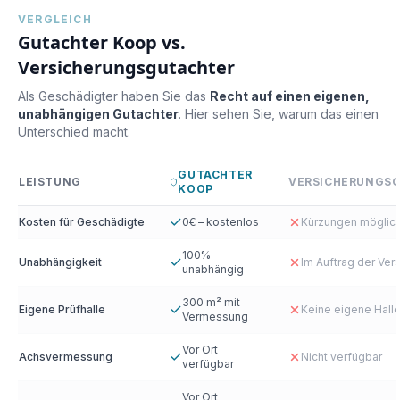
VERGLEICH
Gutachter Koop vs.
Versicherungsgutachter
Als Geschädigter haben Sie das
Recht auf einen eigenen,
unabhängigen Gutachter
. Hier sehen Sie, warum das einen
Unterschied macht.
GUTACHTER
LEISTUNG
VERSICHERUNGS
KOOP
Kosten für Geschädigte
0€ – kostenlos
Kürzungen möglic
100%
Unabhängigkeit
Im Auftrag der Ver
unabhängig
300 m² mit
Eigene Prüfhalle
Keine eigene Hall
Vermessung
Vor Ort
Achsvermessung
Nicht verfügbar
verfügbar
Vor Ort