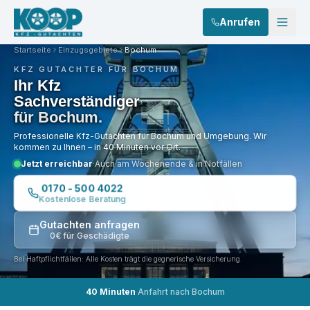
Anrufen
Startseite
Einzugsgebiete
Bochum
KFZ GUTACHTER FÜR
BOCHUM
Ihr Kfz
Sachverständiger
für
Bochum
.
Professionelle Kfz-Gutachten für
Bochum
und Umgebung. Wir
kommen zu Ihnen – in
40 Minuten
vor Ort.
Jetzt erreichbar
·
Auch am Wochenende & in Notfällen
0170 - 500 4022
Kostenlose Beratung
Gutachten anfragen
0€ für Geschädigte
Wir schauen genauer hin.
Bei Haftpflichtfällen: Alle Kosten trägt die gegnerische Versicherung.
Professionelle Schadenanalyse durch erfahrene Kfz-Sachverständige
40 Minuten
Anfahrt nach Bochum